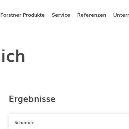
Forstner Produkte
Service
Referenzen
Unter
ösungen
Forstner Hygiene-Systemspeicher
Gut zu wissen
Über
ich
he Lösungen
Forstner Frionic-Systemspeicher
Downloadbereich
Fors
Forstner Friopac Speicher für
Karr
Direktkondensations­wärmepumpen
Zerti
Forstner Wärmespeicher
Fors
Forstner Kältespeicher
Ergebnisse
Forstner Frischwasser-Modul
Trink-Warmwasserspeicher
Schemen