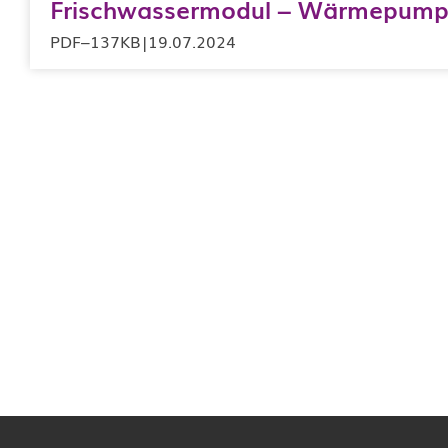
Individuelle Speicheranfertigung
Frischwassermodul – Wärmepum
PDF
–
137KB
|
19.07.2024