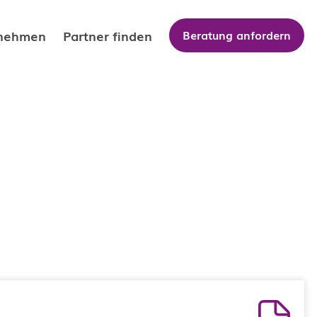
nehmen
Partner finden
Beratung anfordern
 uns
tner Team
iere
fikate
tner Partner werden