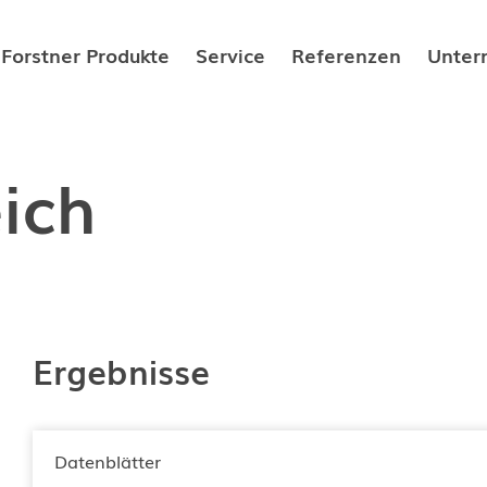
Forstner Produkte
Service
Referenzen
Unter
ösungen
Forstner Hygiene-Systemspeicher
Gut zu wissen
Über
ich
he Lösungen
Forstner Frionic-Systemspeicher
Downloadbereich
Fors
Forstner Friopac Speicher für
Karr
Direktkondensations­wärmepumpen
Zerti
Forstner Wärmespeicher
Fors
Forstner Kältespeicher
Ergebnisse
Forstner Frischwasser-Modul
Trink-Warmwasserspeicher
Datenblätter