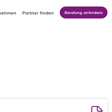
nehmen
Partner finden
Beratung anfordern
 uns
tner Team
iere
fikate
tner Partner werden