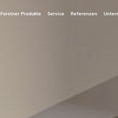
Forstner Produkte
Service
Referenzen
Unter
ösungen
Forstner Hygiene-Systemspeicher
Gut zu wissen
Über
he Lösungen
Forstner Frionic-Systemspeicher
Downloadbereich
Fors
Forstner Friopac Speicher für
Karr
Direktkondensations­wärmepumpen
Zerti
Forstner Wärmespeicher
Fors
Forstner Kältespeicher
Forstner Frischwasser-Modul
Trink-Warmwasserspeicher