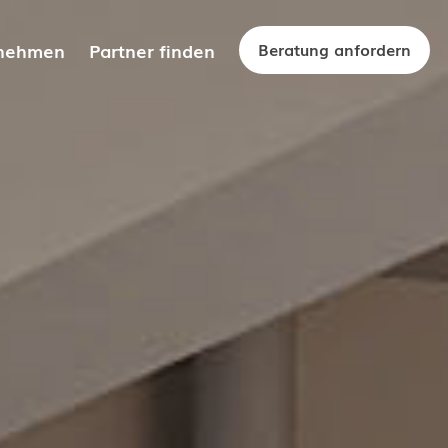
nehmen
Partner finden
Beratung anfordern
 uns
tner Team
iere
fikate
tner Partner werden