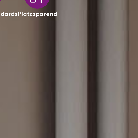
ndards
Platzsparend