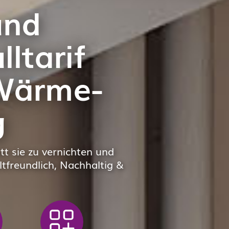
Individuelle Speicheranfertigung
und
ltarif
 Wärme­
g
t sie zu vernichten und
tfreundlich, Nachhaltig &