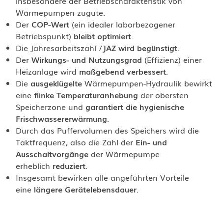
insbesondere der Betriebscharakteristik von
Wärmepumpen zugute.
Der
COP-Wert
(ein idealer laborbezogener
Betriebspunkt)
bleibt optimiert
.
Die Jahresarbeitszahl /
JAZ wird begünstigt
.
Der
Wirkungs- und Nutzungsgrad
(Effizienz) einer
Heizanlage wird
maßgebend verbessert
.
Die
ausgeklügelte
Wärmepumpen-Hydraulik bewirkt
eine
flinke Temperaturanhebung
der obersten
Speicherzone und
garantiert die hygienische
Frischwassererwärmung
.
Durch das Puffervolumen des Speichers wird die
Taktfrequenz, also die Zahl der
Ein- und
Ausschaltvorgänge
der Wärmepumpe
erheblich
reduziert
.
Insgesamt bewirken alle angeführten Vorteile
eine
längere Gerätelebensdauer
.